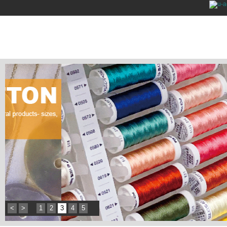
<
>
1
2
3
4
5