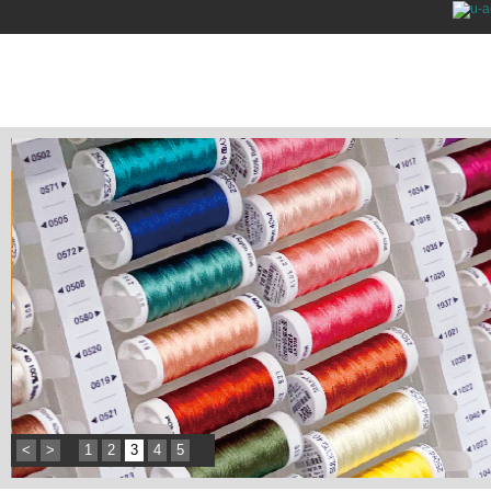
<
>
1
2
3
4
5