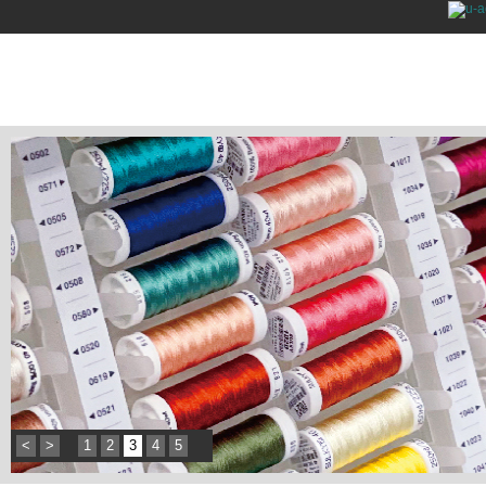
<
>
1
2
3
4
5