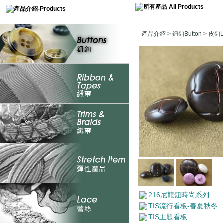
產品介紹
>
鈕釦Button
>
皮釦Le
216尼龍鈕時尚系列
TIS流行看板-春夏秋冬
TIS主題看板