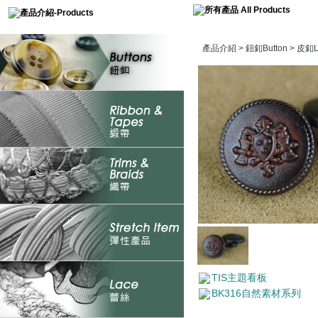
產品介紹
>
鈕釦Button
>
皮釦Le
TIS主題看板
BK316自然素材系列