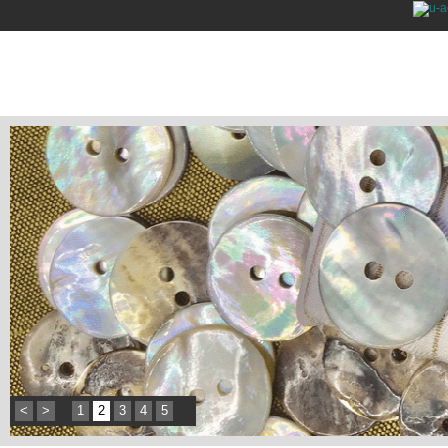
<
>
1
2
3
4
5