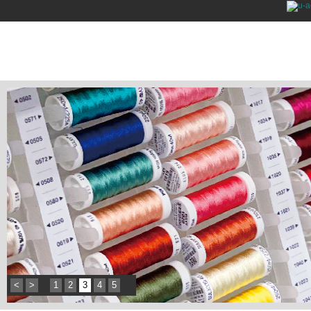
<
>
1
2
3
4
5