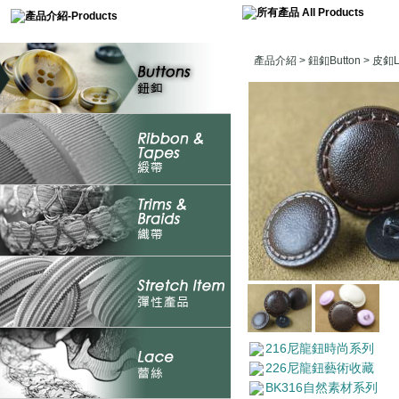
產品介紹
>
鈕釦Button
>
皮釦Le
216尼龍鈕時尚系列
226尼龍鈕藝術收藏
BK316自然素材系列