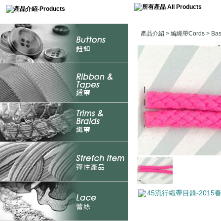
產品介紹
>
編繩帶Cords
>
Ba
45流行織帶目錄-2015春