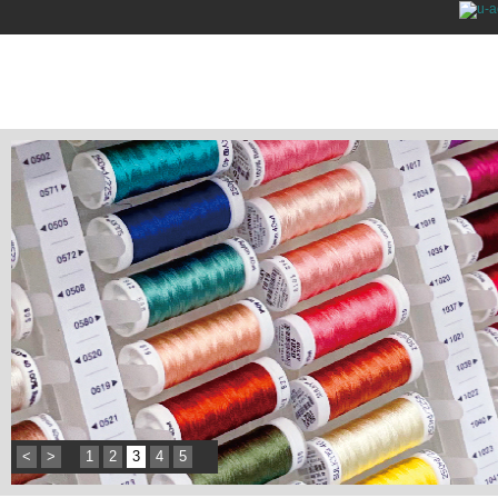
<
>
1
2
3
4
5