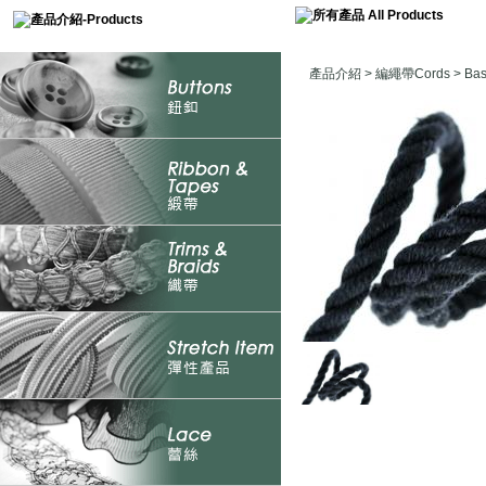
產品介紹
>
編繩帶Cords
>
Ba