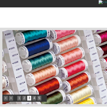
<
>
1
2
3
4
5