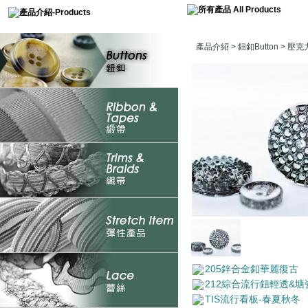
產品介紹
>
鈕釦Button
>
壓克力
205鋅合金釦華麗復古
212綜合流行鈕輕透&塘
TIS流行看板-春夏秋冬