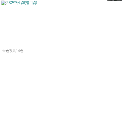
232中性鈕扣目錄
全色系共14色