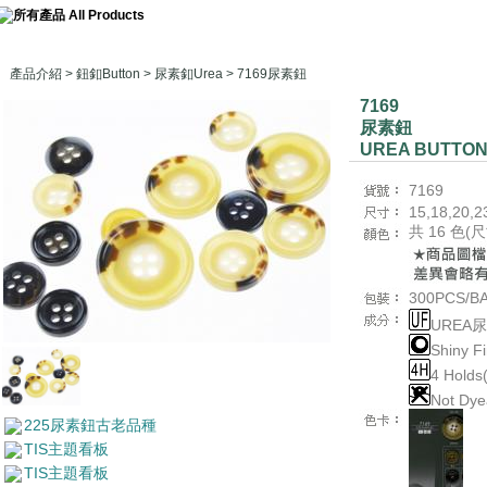
產品介紹
>
鈕釦Button
>
尿素釦Urea
> 7169尿素鈕
7169
尿素鈕
UREA BUTTO
7169
15,18,20,2
共 16 色
300PCS/B
UREA
Shiny 
4 Holds
Not D
225尿素鈕古老品種
TIS主題看板
TIS主題看板