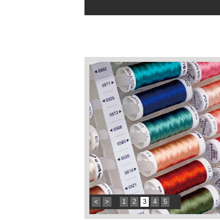
<
>
1
2
3
4
5