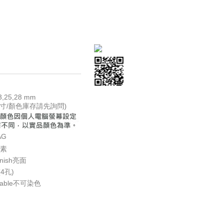
N
3,25,28 mm
(尺寸/顏色庫存請先詢問)
AG
尿素
Finish亮面
(4孔)
yeable不可染色