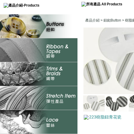
產品介紹
>
鈕釦Button
>
樹脂釦P
223樹脂鈕青花瓷