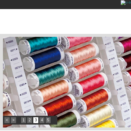
<
>
1
2
3
4
5