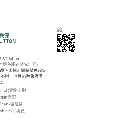
花樹藤
UTTON
5,30,34 mm
尺寸/顏色庫存請先詢問)
AG
ESTER聚酯樹脂
Finish亮面
 Shank隧道腳
yeable不可染色