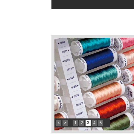
<
>
1
2
3
4
5