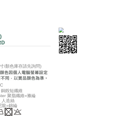
)
RD
(尺寸/顏色庫存請先詢問)
 C
ro 銅銨短纖維
ester 聚脂纖維=滌綸
on 人造絲
n 尼龍=錦綸