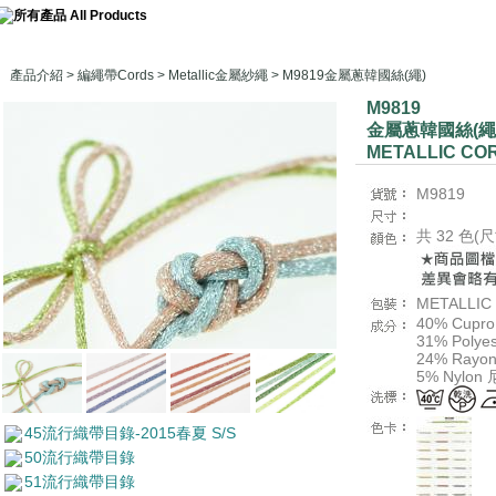
產品介紹
>
編繩帶Cords
>
Metallic金屬紗繩
> M9819金屬蔥韓國絲(繩)
M9819
金屬蔥韓國絲(繩
METALLIC CO
M9819
共 32 色
METALLIC
40% Cup
31% Poly
24% Ray
5% Nylo
45流行織帶目錄-2015春夏 S/S
50流行織帶目錄
51流行織帶目錄