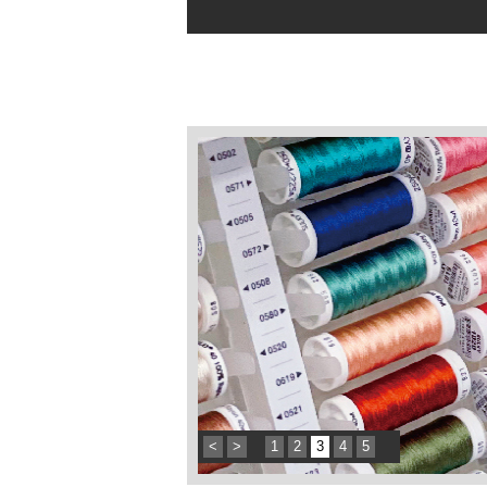
<
>
1
2
3
4
5