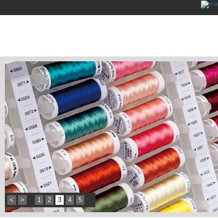
<
>
1
2
3
4
5