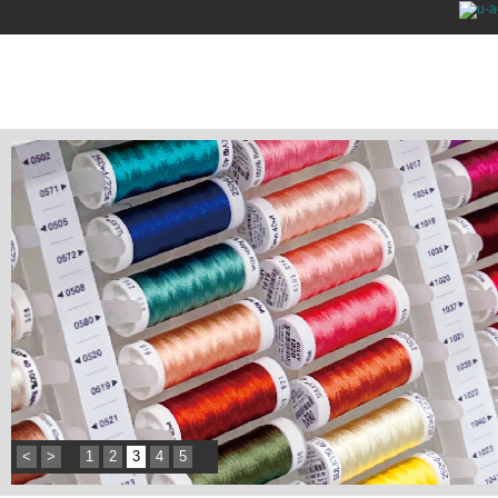
<
>
1
2
3
4
5