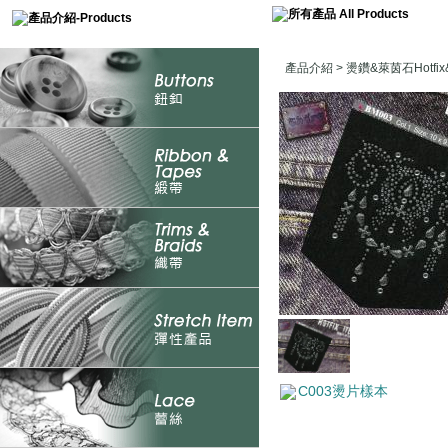
產品介紹
>
燙鑽&萊茵石Hotfix&
C003燙片樣本