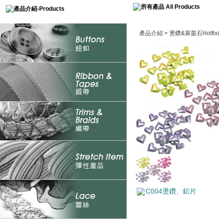
產品介紹
>
燙鑽&萊茵石Hotfix&
C004燙鑽、鋁片