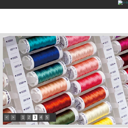
<
>
1
2
3
4
5