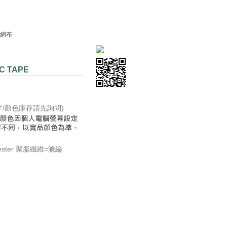
片網布
C TAPE
尺寸/顏色庫存請先詢問)
yester 聚脂纖維=滌綸