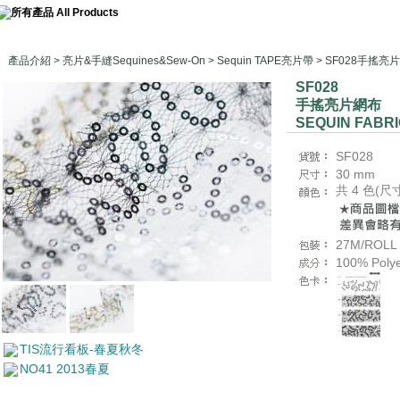
產品介紹
>
亮片&手縫Sequines&Sew-On
>
Sequin TAPE亮片帶
> SF028手搖亮
SF028
手搖亮片網布
SEQUIN FABRI
SF028
30 mm
共 4 色(
27M/ROLL
100% Pol
TIS流行看板-春夏秋冬
NO41 2013春夏