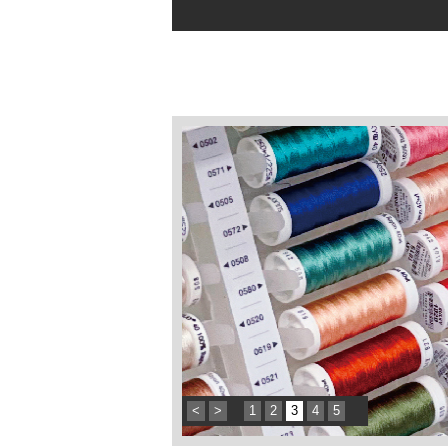
<
>
1
2
3
4
5