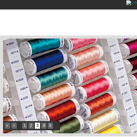
<
>
1
2
3
4
5