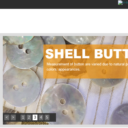
<
>
1
2
3
4
5