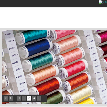
<
>
1
2
3
4
5