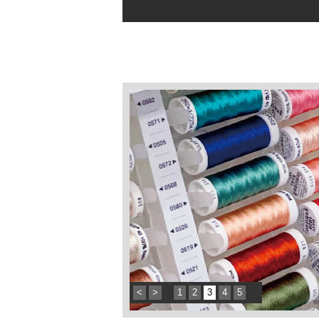
<
>
1
2
3
4
5