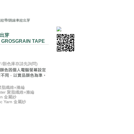
0迴紋帶/跳線車紋出芽
紋出芽
G GROSGRAIN TAPE
尺寸/顏色庫存請先詢問)
er 聚脂纖維=滌綸
ester 聚脂纖維=滌綸
Yarn 金屬紗
lic Yarn 金屬紗