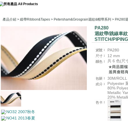
產品介紹
>
緞帶Ribbon&Tapes
>
Petersham&Grosgrain迴紋&帽帶系列
> PA28
PA280
迴紋帶/跳線車
STITCH/PIPIN
PA280
12 mm
共 6 色(
30M/ROLL
Polyest
80% Poly
Metallic 
20% Metal
NO32 2007秋冬
NO41 2013春夏