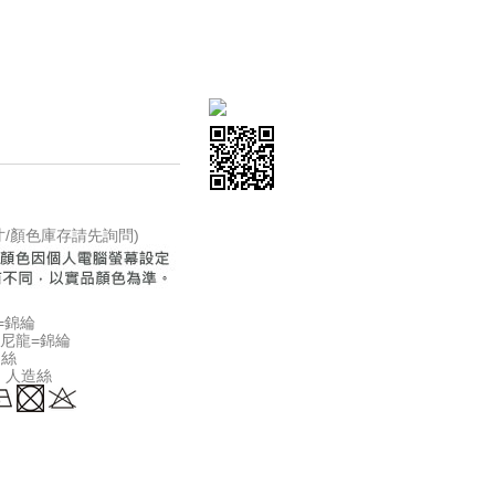
尺寸/顏色庫存請先詢問)
龍=錦綸
on 尼龍=錦綸
造絲
on 人造絲