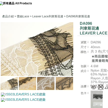
產品介紹
>
蕾絲Lace
>
Leaver Lace列韋斯花邊
> DA096列韋斯花邊
DA096
列韋斯花邊
LEAVER LACE
DA096
40mm
共 3 色(
4.6M
Nylon 尼
63% Nyl
Rayon 人
37% Ray
IS503LEAVERS LACE總彙
IS503LEAVERS LACE總彙