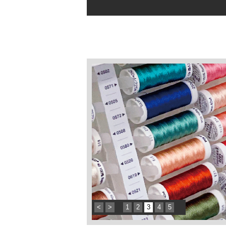
<
>
1
2
3
4
5