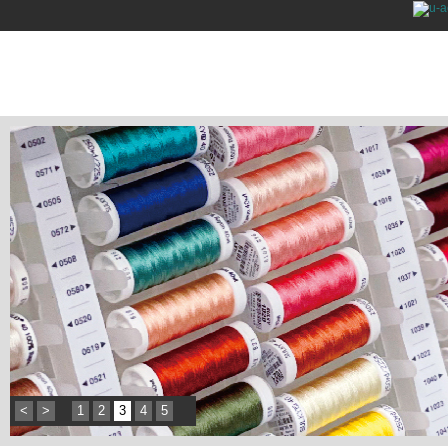
<
>
1
2
3
4
5