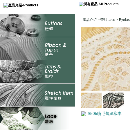
產品介紹
>
蕾絲Lace
>
Eyel
IS505睫毛蕾絲樣本