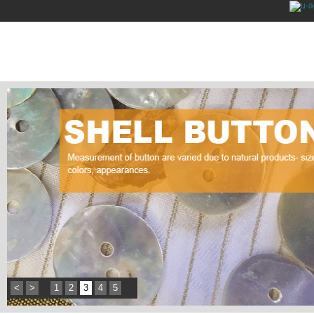
<
>
1
2
3
4
5