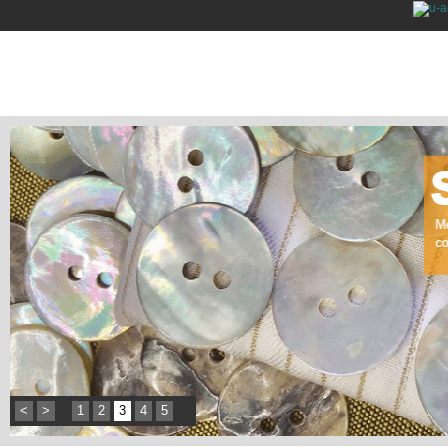
<
>
1
2
3
4
5