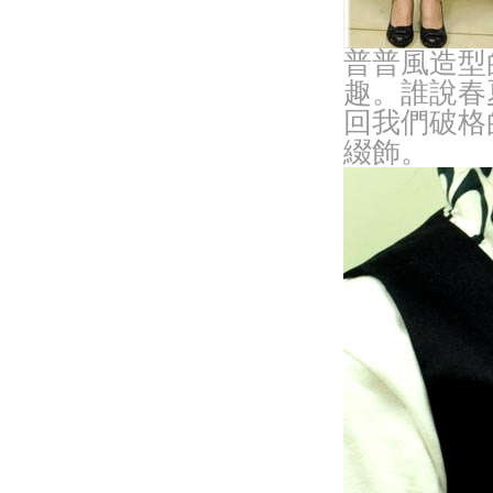
普普風造型
趣。誰說春
回我們破格的
綴飾。