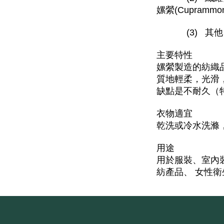
嫘縈(Cuprammo
(3) 其他：甲殼
主要特性
嫘縈製造的紡織
質地輕柔，光滑
缺點是不耐久（
衣物適宜
乾洗或冷水洗滌
用途
用於服裝、室內
紡產品、 女性