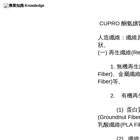
CUPRO 酮氨嫘縈
國際洗標Washing Care Label
CUPRO 酮氨嫘
人造纖維：纖維
染料特徵與用途Dyes
狀。
(一) 再生纖維(R
奈米光觸媒Photo-catalyst
1. 無機再生纖維(In
材質介紹Composition
Fiber)、金屬纖維(
Fiber)等。
紡織資訊Textile info
2. 有機再生纖維(O
織帶Braid
(1) 蛋白質纖維(
電鍍術語Electroplating
(Groundnut F
乳酸纖維(PLA Fi
鈕釦Button
(2) 纖維素纖維(C