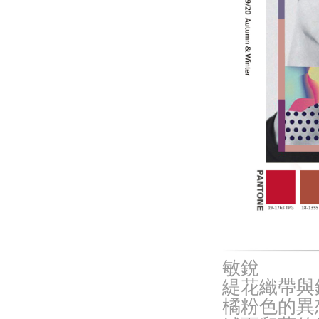
敏銳
緹花織帶與
橘粉色的異