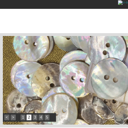
<
>
1
2
3
4
5