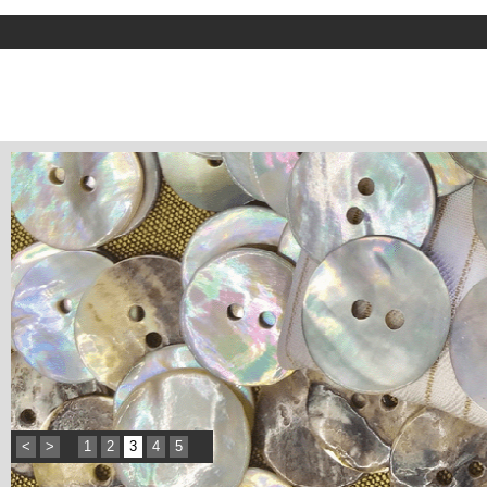
<
>
1
2
3
4
5